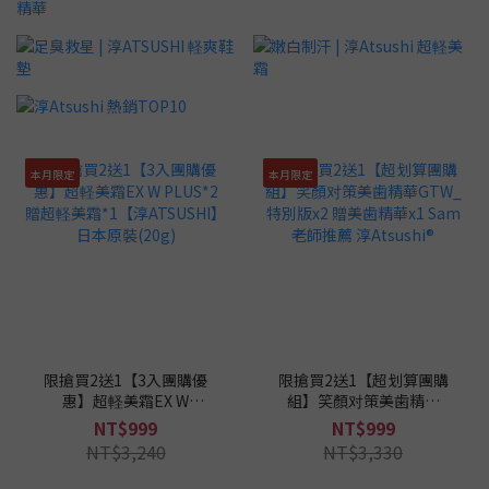
本月限定
本月限定
限搶買2送1【3入團購優
限搶買2送1【超划算團購
惠】超軽美霜EX W
組】笑顏对策美歯精華
PLUS*2 贈超軽美霜
GTW_特別版x2 贈美歯精
NT$999
NT$999
*1【淳ATSUSHI】日本原
華x1 Sam老師推薦 淳
NT$3,240
NT$3,330
裝(20g)
Atsushi®