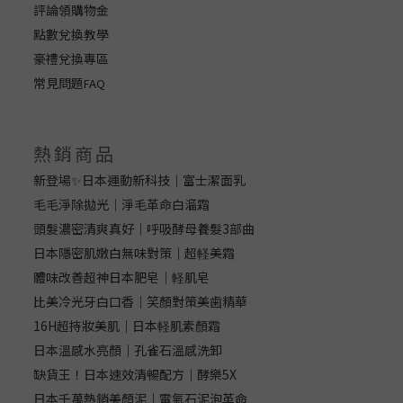
評論領購物金
點數兌換教學
豪禮兌換專區
常見問題
FAQ
熱銷商品
新登場✨日本運動新科技｜富士潔面乳
毛毛淨除拋光｜淨毛革命白溜霜
頭髮濃密清爽真好｜呼吸酵母養髮3部曲
日本隱密肌嫩白無味對策｜超軽美霜
體味改善超神日本肥皂｜軽肌皂
比美冷光牙白口香｜笑顏對策美歯精華
16H超持妝美肌｜日本軽肌素顏霜
日本溫感水亮顏｜孔雀石溫感洗卸
缺貨王！日本速效清暢配方｜酵樂5X
日本千萬熱銷美顏泥｜電氣石泥泡革命