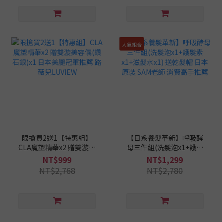
人氣組合
限搶買2送1【特惠組】
【日系養髮革新】呼吸酵
CLA魔塑精華x2 贈雙漩美
母三件組(洗髮泡x1+護髮
容儀(鑽石銀)x1 日本美腿
素x1+滋髮水x1) 送乾髮帽
NT$999
NT$1,299
冠軍推薦 路薇兒LUVIEW
日本原裝 SAM老師 消費高
NT$2,768
NT$2,780
手推薦