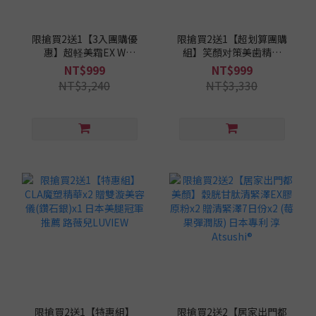
限搶買2送1【3入團購優
限搶買2送1【超划算團購
惠】超軽美霜EX W
組】笑顏对策美歯精華
PLUS*2 贈超軽美霜
GTW_特別版x2 贈美歯精
NT$999
NT$999
*1【淳ATSUSHI】日本原
華x1 Sam老師推薦 淳
NT$3,240
NT$3,330
裝(20g)
Atsushi®
限搶買2送1【特惠組】
限搶買2送2【居家出門都