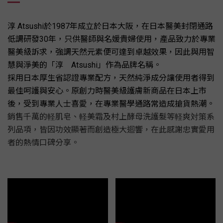
淳 Atsushi於1987年成立於日本大阪，在日本醫美封閉通路
低調研發30年，只供醫師與名媛貴婦使用，產品致力於專業
醫美級訴求，強調天然元素便可達到卓越效果，因此與用智
慧與淨美的「淳 Atsushi」作為品牌名稱。
採用日本厚生省認證專業配方，天然純淨成分讓使用者得到
最佳呵護與安心。原創力時醫美級護膚新商品在日本上市
後，受到專業人士喜愛，在專業醫學通路常造成搶貨熱潮。
銷售千萬的軽肌皂、軽美霜及村上酵母洗護髮等軽爽対策系
列品項，皆因功效顯著而創造極大迴響，在此感謝忠實愛用
者的熱情口碑分享。