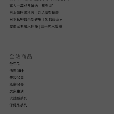
高人一等成長補給｜長樂UP
日本體雕黑科技｜CLA魔塑精華
日本私密嫩白新登場｜緊嫩軽密皂
愛車家俱撥水極艷 | 奈米秀水鍍膜
全站商品
全單品
清爽消味
美妝保養
私密保養
居家生活
洗護髮系列
保健品系列