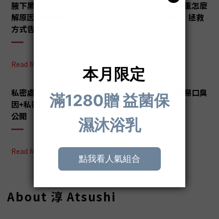
腋下黑色素沉澱怎麼辦？了
頭髮出油、頭皮味很重怎麼
解原因破解迷思，4大保養
辦？正確洗髮5步驟，拯救
方式告訴你！
頭皮油臭味
Read More...
Read More...
私密處異味不可輕忽 6大原
為什麼會有口臭？簡易口臭
因+私密處異味清潔方式大
檢測+5種對策告訴你
公開
Read More...
Read More...
About 淳 Atsushi