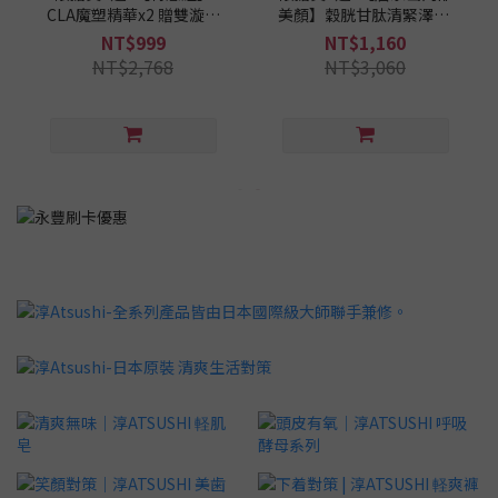
CLA魔塑精華x2 贈雙漩美
美顏】穀胱甘肽清緊澤EX
容儀(鑽石銀)x1 日本美腿
膠原粉x2 贈清緊澤7日份
NT$999
NT$1,160
冠軍推薦 路薇兒LUVIEW
x2 (莓果彈潤版) 日本專利
NT$2,768
NT$3,060
淳Atsushi®