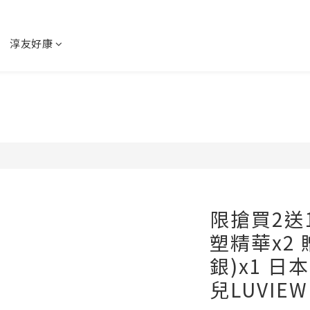
淳友好康
限搶買2送
塑精華x2
銀)x1 
兒LUVIEW