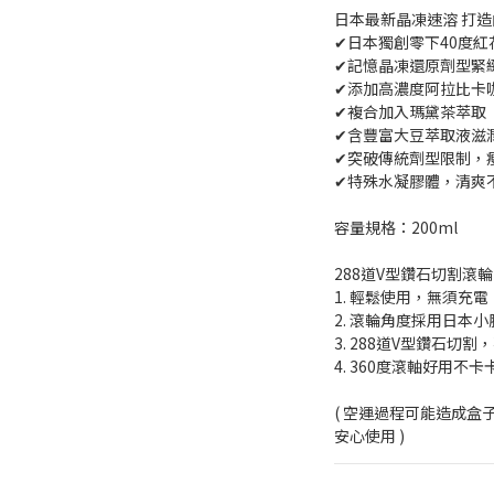
日本最新晶凍速溶 打
✔日本獨創零下40度
✔記憶晶凍還原劑型緊
✔添加高濃度阿拉比卡咖
✔複合加入瑪黛茶萃取 
✔含豐富大豆萃取液滋
✔突破傳統劑型限制，
✔特殊水凝膠體，清爽
容量規格：200ml
288道V型鑽石切割滾
1. 輕鬆使用，無須充
2. 滾輪角度採用日本小
3. 288道V型鑽石切
4. 360度滾軸好用不
( 空運過程可能造成盒
安心使用 )