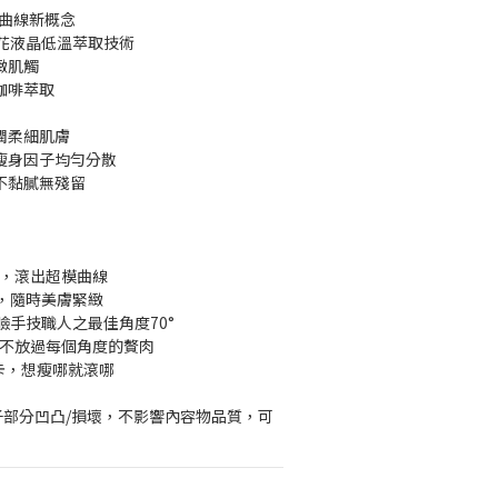
造曲線新概念
紅花液晶低溫萃取技術
緻肌觸
啡萃取 
潤柔細肌膚
瘦身因子均勻分散
不黏膩無殘留
輪，滾出超模曲線
電，隨時美膚緊緻
臉手技職人之最佳角度70°
割，不放過每個角度的贅肉
卡卡，想瘦哪就滾哪
子部分凹凸/損壞，不影響內容物品質，可