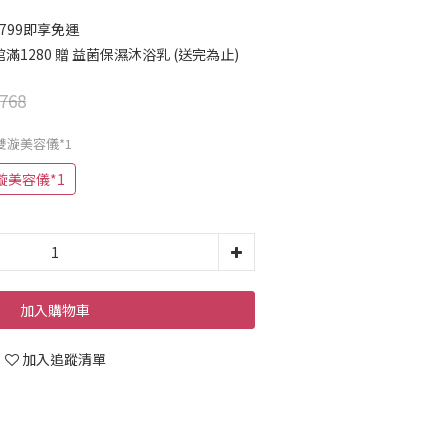
799即享免運
1280 贈 益菌保濕沐浴乳 (送完為止)
768
贈雙漩美容儀*1
漩美容儀*1
加入購物車
加入追蹤清單