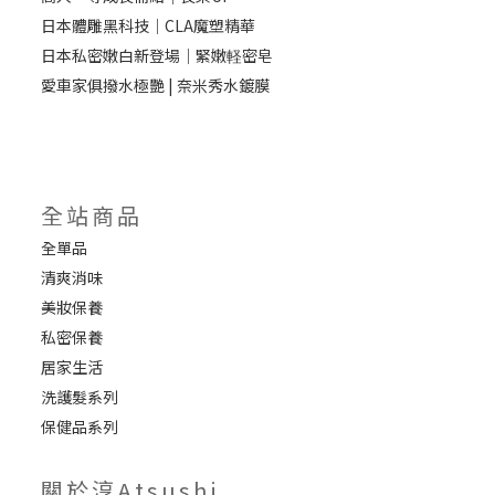
日本體雕黑科技｜CLA魔塑精華
日本私密嫩白新登場｜緊嫩軽密皂
愛車家俱撥水極艷 | 奈米秀水鍍膜
全站商品
全單品
清爽消味
美妝保養
私密保養
居家生活
洗護髮系列
保健品系列
關於淳Atsushi