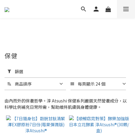
保健
套
用
篩選
篩
選
商品排序
每頁顯示 24 個
(0/20)
由內而外的保養哲學。淳 Atsushi 保健系列嚴選天然營養成分，以
價格
科學比例補充日常所需，幫助維持肌膚與身體健康。
(NT$)
~