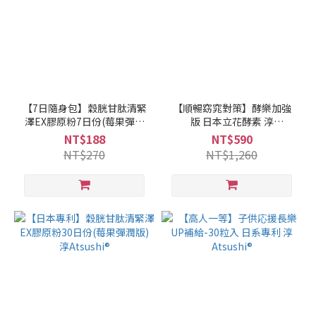
【7日隨身包】穀胱甘肽清緊
【順暢窈窕對策】酵樂加強
澤EX膠原粉7日份(莓果彈潤
版 日本立花酵素 淳
版) 淳Atsushi®
Atsushi®(30顆/盒)
NT$188
NT$590
NT$270
NT$1,260