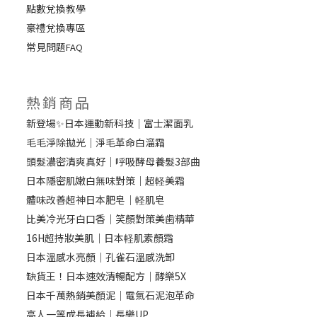
點數兌換教學
豪禮兌換專區
常見問題
FAQ
熱銷商品
新登場✨日本運動新科技｜富士潔面乳
毛毛淨除拋光｜淨毛革命白溜霜
頭髮濃密清爽真好｜呼吸酵母養髮3部曲
日本隱密肌嫩白無味對策｜超軽美霜
體味改善超神日本肥皂｜軽肌皂
比美冷光牙白口香｜笑顏對策美歯精華
16H超持妝美肌｜日本軽肌素顏霜
日本溫感水亮顏｜孔雀石溫感洗卸
缺貨王！日本速效清暢配方｜酵樂5X
日本千萬熱銷美顏泥｜電氣石泥泡革命
高人一等成長補給｜長樂UP