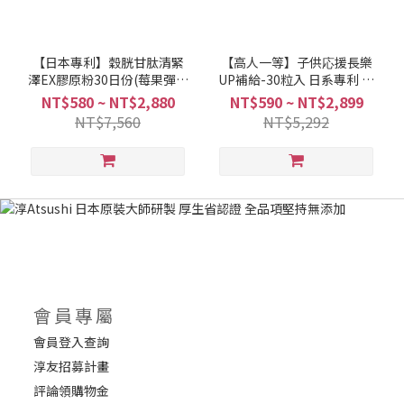
【日本專利】穀胱甘肽清緊
【高人一等】子供応援長樂
澤EX膠原粉30日份(莓果彈潤
UP補給-30粒入 日系專利 淳
版) 淳Atsushi®
Atsushi®
NT$580 ~ NT$2,880
NT$590 ~ NT$2,899
NT$7,560
NT$5,292
會員專屬
會員登入查詢
淳友招募計畫
評論領購物金