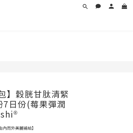
身包】穀胱甘肽清緊
粉7日份(莓果彈潤
shi®
由內而外美麗補給】