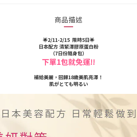
商品描述
🌟2/11-2/15 限時5日🌟
日本配方 清緊澤膠原蛋白粉
（7日份隨身包）
下單1包就免運!!
補給美麗，回歸18歲美肌亮澤！
肌がとても明るい