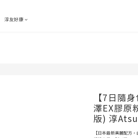
淳友好康
【7日隨
澤EX膠原
版) 淳Atsu
【日本最新美麗配方，