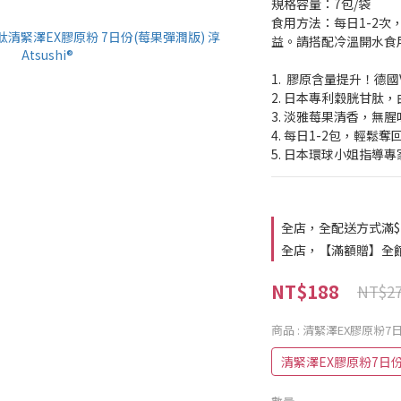
規格容量：7包/袋
食用方法：每日1-2次
益。請搭配冷溫開水食
1.  膠原含量提升！德
2. 日本專利穀胱甘肽
3. 淡雅莓果清香，無
4. 每日1-2包，輕鬆
5. 日本環球小姐指導專
全店，全配送方式滿$
全店，【滿額贈】全館滿
NT$188
NT$2
商品
: 清緊澤EX膠原粉7日
清緊澤EX膠原粉7日份 