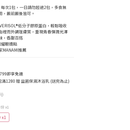
，每次1包，一日請勿超過2包，多食無
用，飯前飯後皆可。
國VERISOL®低分子膠原蛋白，輕鬆吸收
，由裡而外調理膚質，重現青春彈潤光澤
腥味，香甜百搭
奪回耀眼嬌點
家MANAMI推薦
799即享免運
1280 贈 益菌保濕沐浴乳 (送完為止)
70
份 x1
x1