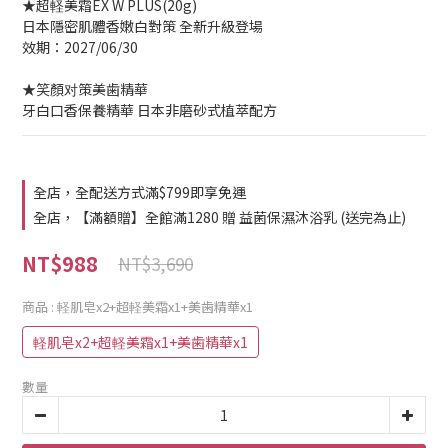
★超軽美霜EX W PLUS(20g)
日本隱密肌體香嫩白對策 全新升級登場
效期：2027/06/30
★笑顏对策美歯精華
牙白口香保養精華 日本非磨砂式植萃配方
全店，全配送方式滿$799即享免運
全店，【滿額贈】全館滿1280 贈 益菌保濕沐浴乳 (送完為止)
NT$988
NT$3,690
商品
: 軽肌皂x2+超軽美霜x1+美歯精華x1
軽肌皂x2+超軽美霜x1+美歯精華x1
數量