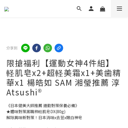
分享到
限搶福利【運動女神4件組】
軽肌皂x2+超軽美霜x1+美歯精
華x1 楊皓如 SAM 湘瑩推薦 淳
Atsushi®
《日本健美大師推薦 運動對策保養必備》
★體味對策黑職柿軽肌皂DX(80g)
解除異味新對策！日本消味x去荳x嫩白神皂