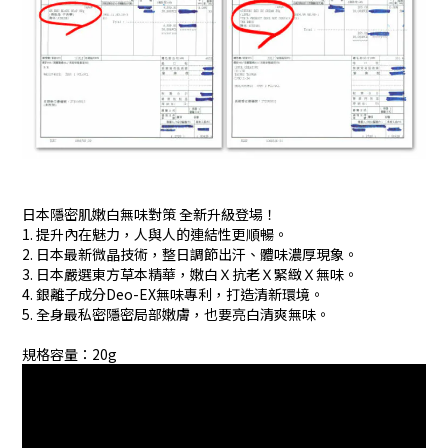
日本隱密肌嫩白無味對策 全新升級登場！
1. 提升內在魅力，人與人的連結性更順暢。
2. 日本最新微晶技術，整日調節出汗、體味濃厚現象。
3. 日本嚴選東方草本精華，嫩白Ｘ抗老Ｘ緊緻Ｘ無味。
4. 銀離子成分Deo-EX無味專利，打造清新環境。
5. 全身最私密隱密局部嫩膚，也要亮白清爽無味。
規格容量：20g