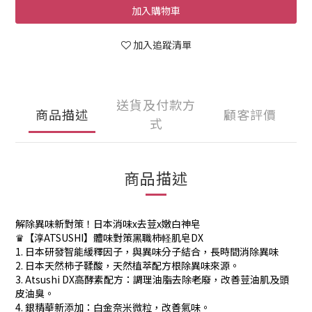
加入購物車
加入追蹤清單
送貨及付款方
商品描述
顧客評價
式
商品描述
解除異味新對策！日本消味x去荳x嫩白神皂
♛【淳ATSUSHI】體味對策黑職柿軽肌皂DX
1. 日本研發智能緩釋因子，與異味分子結合，長時間消除異味
2. 日本天然柿子鞣酸，天然植萃配方根除異味來源。
3. Atsushi DX高酵素配方：調理油脂去除老廢，改善荳油肌及頭
皮油臭。
4. 銀精華新添加：白金奈米微粒，改善氣味。