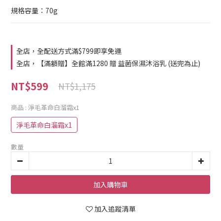
規格容量：70g
全店，全配送方式滿$799即享免運
全店，【滿額贈】全館滿1280 贈 益菌保濕沐浴乳 (送完為止)
NT$599
NT$1,175
商品
: 淨毛革命白溜霜x1
淨毛革命白溜霜x1
數量
加入購物車
加入追蹤清單