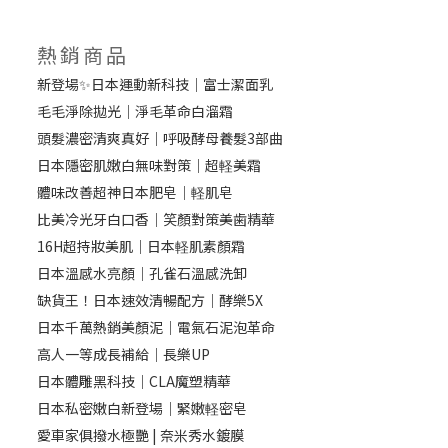
熱銷商品
新登場✨日本運動新科技｜富士潔面乳
毛毛淨除拋光｜淨毛革命白溜霜
頭髮濃密清爽真好｜呼吸酵母養髮3部曲
日本隱密肌嫩白無味對策｜超軽美霜
體味改善超神日本肥皂｜軽肌皂
比美冷光牙白口香｜笑顏對策美歯精華
16H超持妝美肌｜日本軽肌素顏霜
日本溫感水亮顏｜孔雀石溫感洗卸
缺貨王！日本速效清暢配方｜酵樂5X
日本千萬熱銷美顏泥｜電氣石泥泡革命
高人一等成長補給｜長樂UP
日本體雕黑科技｜CLA魔塑精華
日本私密嫩白新登場｜緊嫩軽密皂
愛車家俱撥水極艷 | 奈米秀水鍍膜