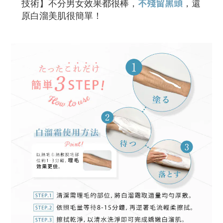
不殘留黑頭
技術】不分男女效果都很棒，
，還
原白溜美肌很簡單！