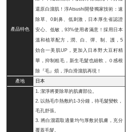
還原白溜肌！淳Atsushi開發獨家技術：速
除草、0刺鼻、低刺激，日本厚生省認證
產品特色
安心、低敏，93%使用者滿意！採用日本
溫和植萃配方，潤、白、彈、制、護，5
効合一美肌UP，更加入日本野大豆籽精
華，抑制粗毛，新生毛髮也細軟，０感根
除『毛』煩，淨白滑溜肌再現！
產地
日本
1. 潔淨將要除草的肌膚部位。
2. 以熱毛巾熱敷約1-3分鐘，待毛髮變軟，
毛孔舒張。
3. 將白溜霜取適量均勻厚敷於肌膚，充分
覆蓋毛髮。