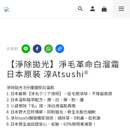
分享到
【淨除拋光】淨毛革命白溜霜
日本原裝 淳Atsushi®
淨除拋光 8分鐘還原白溜肌
1. 日本最新【淨毛クリア技術】，從毛根淨除，不殘留黑頭
2. 日本溫和植萃配方，潤、白、彈、制、護
3. ０感根除『毛』煩，淨白滑溜肌再現
4. 日本野大豆籽精華，抑制粗毛，新生毛髮也細軟
5. 淳Atsushi開發獨家技術：速除草、0刺鼻、低刺激
6. 日本厚生省認證安心、低敏，93%使用者滿意！