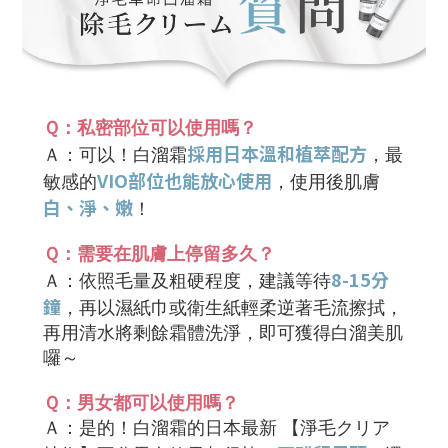
Ｑ：
私密部位可以使用嗎？
採用日本溫和植萃配方
Ａ：
可以！白溜霜
，最
VIO部位也能放心使用
敏感的
，使用後肌膚
白、淨、嫩
！
Ｑ：
需要在肌膚上停留多久？
8-15分
Ａ：依照毛量及粗硬程度，建議等待
鐘
，再以濕紙巾或衛生紙輕柔逆著毛流擦拭，
再用清水將剩餘霜體洗淨，即可獲得白溜美肌
囉～
Ｑ：
男女都可以使用嗎？
Ａ：是的！白溜霜的日本最新 【淨毛クリア