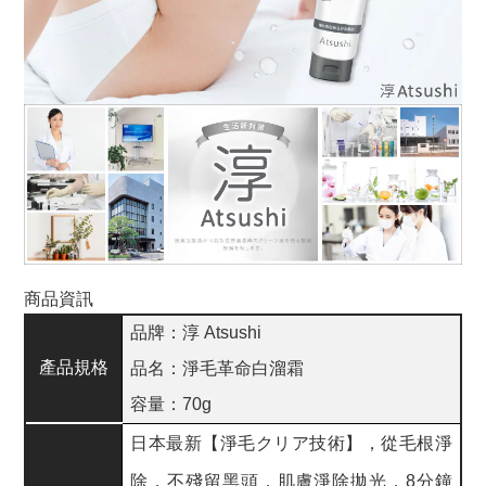
商品資訊
品牌：淳 Atsushi
產品規格
品名：淨毛革命白溜霜
容量：70g
日本最新【淨毛クリア技術】，從毛根淨
除，不殘留黑頭，肌膚淨除拋光，8分鐘