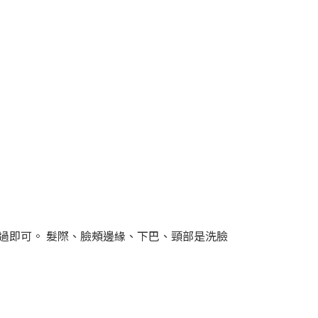
。
過即可。 髮際、臉頰邊緣、下巴、頸部是洗臉