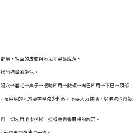
全舒展，裡面的皮脂與污垢才容易脫落。
搓揉出適量的泡沫。
太陽穴→眉毛→鼻子→眼睛四周→臉頰→嘴巴四周→下巴→頸部
洗。長痘痘的地方要盡量減少刺激，不要大力搓揉，以泡沫稍微帶
即可，切勿用毛巾擦拭，這樣會傷害肌膚的紋理。
T字部位再加強清潔一次。