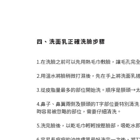
四、洗面乳正確洗臉步驟
1.在洗臉之前可以先用熱毛巾敷臉，讓毛孔完
2.用溫水將臉稍微打濕後，先在手上將洗面乳
3.從皮脂量最多的部位開始洗。順序是額頭→
4.鼻子、鼻翼兩側及額頭的T字部位要特別清
時容易被忽略的部位，需要仔細清洗。
5.洗完臉後，以乾毛巾輕輕按壓臉部，吸乾水
6.容易長痘痘的油性膚質最好洗完一次後，將