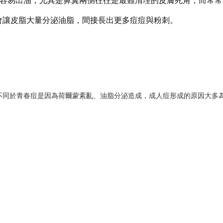
容易出油，尤其是鼻翼兩側往往是最難清理的皮膚死角，而常常
會讓皮脂大量分泌油脂，間接長出更多痘痘與粉刺。
不同於青春痘是因為荷爾蒙紊亂、油脂分泌造成，成人痘形成的原因大多