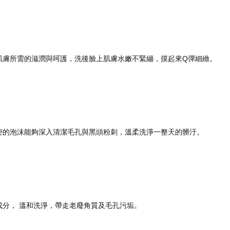
肌膚所需的滋潤與呵護，洗後臉上肌膚水嫩不緊繃，摸起來Q彈細緻。
密的泡沫能夠深入清潔毛孔與黑頭粉刺，溫柔洗淨一整天的髒汙。
分， 溫和洗淨，帶走老廢角質
及毛孔污垢
。