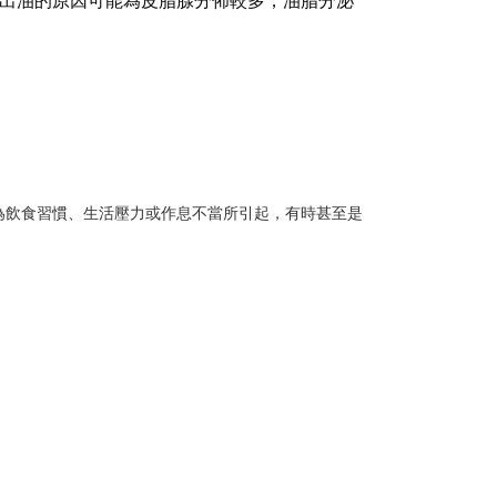
出油的原因可能為
皮脂腺分佈較多，油脂分泌
為飲食習慣、生活壓力或作息不當所引起，有時甚至是