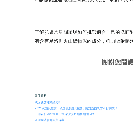
了解肌膚常見問題與如何挑選適合自己的洗面
有含有
摩洛哥火山礦物泥的成分，強力吸附髒污
謝謝您閱
參考資料:
洗面乳發泡類型分析
2021洗面乳推薦：洗面乳挑選3重點，用對洗面乳才有好膚質！
【開箱】2022最新十大保濕洗面乳推薦排行榜
正確的洗臉知識與保養