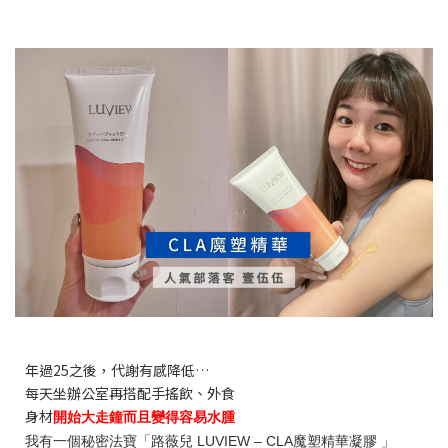
年過25之後，代謝有感降低…
每天
坐辦公室再搭配手搖飲、外食
身材
開始大走鐘而且變得容易水腫
我有一個秘密法寶「路薇兒 LUVIEW – CLA魔塑精華凝膠 」