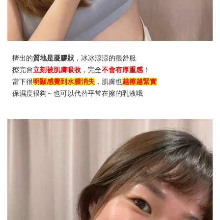
擠出的
質地是凝膠狀
，冰冰涼涼的很舒服
擦完會
立刻被肌膚吸收
，完全
不會有厚重感
！
當下很
明顯感覺到水腫消失
，肌膚也
越擦越緊實
保濕度很夠～也可以代替平常在擦的乳液哦