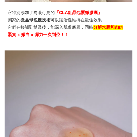
它特別添加了肉眼可見的
「CLA紅晶包覆微膠囊」
獨家的
微晶球包覆技術
可以讓活性維持在最佳效果
它們在接觸到體溫後，能深入肌膚底層，同時
分解水腫和肉肉
緊實 x 嫩白 x 彈力一次到位！！