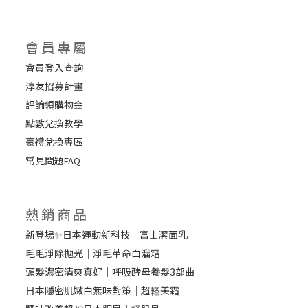
會員專屬
會員登入查詢
淳友招募計畫
評論領購物金
點數兌換教學
豪禮兌換專區
常見問題
FAQ
熱銷商品
新登場✨日本運動新科技｜富士潔面乳
毛毛淨除拋光｜淨毛革命白溜霜
頭髮濃密清爽真好｜呼吸酵母養髮3部曲
日本隱密肌嫩白無味對策｜超軽美霜