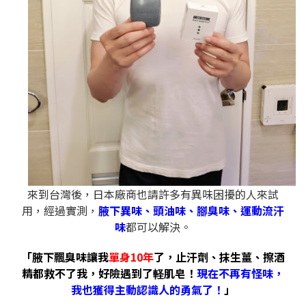
來到台灣後，日本廠商也請許多有異味困擾的人來試
用，經過實測，
腋下異味、頭油味、腳臭味、運動流汗
味
都可以解決。
「腋下飄臭味讓我
單身10年
了，止汗劑、抹生薑、擦酒
精都救不了我，好險遇到了軽肌皂！
現在不再有怪味，
我也獲得主動認識人的勇氣了！
」