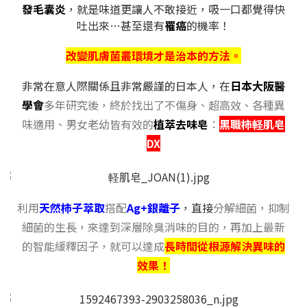
發毛囊炎
，就是味道更讓人不敢接近，吸一口都覺得快
吐出來…甚至還有
罹癌
的機率！
改變肌膚菌叢環境才是治本的方法。
非常在意人際關係且非常嚴謹的日本人，在
日本大阪醫
學會
多年研究後，終於找出了不傷身、超高效、各種異
味適用、男女老幼皆有效的
植萃去味皂
：
黑職柿軽肌皂
DX
利用
天然柿子萃取
搭配
Ag+銀離子
，直接
分解細菌，抑制
細菌的生長，來達到深層除臭消味的目的，再加上最新
的智能緩釋因子，就可以達成
長時間從根源解決異味的
效果！