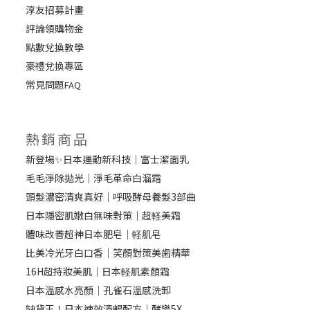
淳友招募計畫
評論領購物金
點數兌換教學
豪禮兌換專區
常見問題
FAQ
熱銷商品
新登場✨日本運動新科技｜富士潔面乳
毛毛淨除拋光｜淨毛革命白溜霜
頭髮濃密清爽真好｜呼吸酵母養髮3部曲
日本隱密肌嫩白無味對策｜超軽美霜
體味改善超神日本肥皂｜軽肌皂
比美冷光牙白口香｜笑顏對策美歯精華
16H超持妝美肌｜日本軽肌素顏霜
日本溫感水亮顏｜孔雀石溫感洗卸
缺貨王！日本速效清暢配方｜酵樂5X