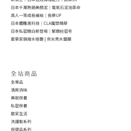
日本千萬熱銷美顏泥｜電氣石泥泡革命
高人一等成長補給｜長樂UP
日本體雕黑科技｜CLA魔塑精華
日本私密嫩白新登場｜緊嫩軽密皂
愛車家俱撥水極艷 | 奈米秀水鍍膜
全站商品
全單品
清爽消味
美妝保養
私密保養
居家生活
洗護髮系列
保健品系列