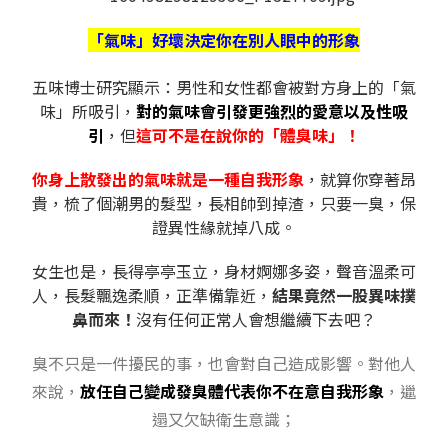
「氣味」好壞決定你在別人眼中的形象
五味博士研究顯示：男性和女性都會被對方身上的「氣
味」所吸引，
對的氣味會引發更強烈的愛意以及性吸
引
，但
這可不是在說你的「體臭味」！
你身上散發出的氣味就是一種自我形象
，就算你穿著昂
貴，梳了個潮男的髮型，長相帥到掉渣，只要一臭，保
證異性緣就掉八成。
女生也是，長得亭亭玉立，身材婀娜多姿，聲音溫柔可
人，長髮飄逸柔順，正準備靠近，
結果竟然一股異味撲
鼻而來！
沒有任何正常人會想繼續下去吧？
臭不只是一件擾民的事，也會對自己造成影響。對他人
來說，
放任自己變成發臭體代表你不在意自我形象
，邋
遢又欠缺衛生意識；