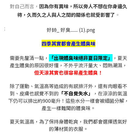
對自己而言，
因為你有異味，所以旁人不想在你身邊久
待，久而久之人與人之間的關係也就受影響了
。
四季其實都會產生體臭味
需要先釐清一點，
「出現體臭味絕非夏日限定」
，夏天
產生體臭的原因很好懂，不外乎流汗量大、悶熱潮濕，
但天涼其實也很容易產生體臭！
除了運動、氣溫高等造成的有感排汗外，還有肉眼看不
到、皮膚也感覺不到的
「不自覺失水」
，在涼涼的氣溫
下仍可以排出約900毫升！這些水分一樣會被細菌分解，
產生一樣難聞的體臭味。
夏天氣溫高，為了保持身體乾爽，我們都會選擇透氣好
的薄材質的衣服。