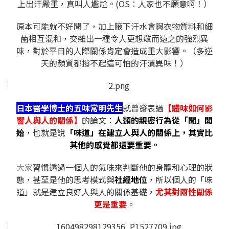
上出汗嚴重，真叫人尷尬。(OS：人家也不願意啊！）
原本可能就不好聞了，加上腋下汗水會與衣物質料和細
菌相互混和，交雜出一種令人更想敬而遠之的強烈異
味，對於平日的人際關係肯定會造成重大影響。（多逆
天的顏質都撐不起這可怕的汗漬異味！）
日本醫學博士的五味常明先生
就曾發表過
【體味如何影
響人與人的關係】
的論文：
人類的親密行為從「聞」開
始
，也就是說
「味道」在建立人與人的關係上，其實比
其他的感覺都還要重要。
大家
習慣透過一個人的氣味來判斷他的身體和心理的狀
態，甚至是他的思考模式與
社經地位
，所以個人的「味
道」就是建立良好人與人的關係基礎，
尤其對兩性關係
更是重要
。