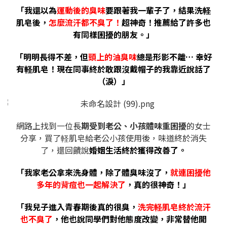
「我還以為
運動後的臭味
要跟著我一輩子了，結果洗軽
肌皂後，
怎麼流汗都不臭了！
超神奇！推薦給了許多也
有同樣困擾的朋友。」
「明明長得不差，但
頭上的油臭味
總是形影不離… 幸好
有軽肌皂！現在同事終於敢跟沒戴帽子的我靠近說話了
（淚）」
網路上找到一位長
期受到老公、小孩體味重困擾
的女士
分享，買了軽肌皂給老公小孩使用後，味道終於消失
了，還回饋說
婚姻生活終於獲得改善了。
「我家老公拿來洗身體，除了體臭味沒了，
就連困擾他
多年的背痘也一起解決了
，真的很神奇！」
「我兒子進入青春期後真的很臭，
洗完軽肌皂終於流汗
也不臭了
，他也說同學們對他態度改變，非常替他開