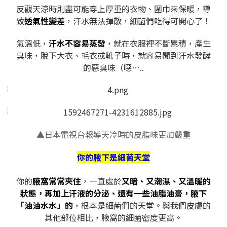
反觀天涼時則盡可能穿上厚重的衣物、圍巾來保暖，導
致
透氣性變差
，汗水無法揮散，細菌們吃得可開心了！
氣溫低，
汗水不容易蒸發
，就在衣服裡不斷累積，產生
臭味，脫下大衣、毛衣或靴子時，就容易聞到汗水發酵
的惡臭味（噁…..
▲日本電視台報導天冷時的皮脂味更加嚴重
你的腋下是細菌天堂
你的
腋窩常常夾住
，一直處於
又暗、又潮濕、又溫暖的
狀態，再加上汗液的分泌、還有一些油脂油膏，腋下
「油油水水」的
，根本是細菌們的天堂。與我們皮膚的
其他部位相比，腋窩的細菌密度更高。