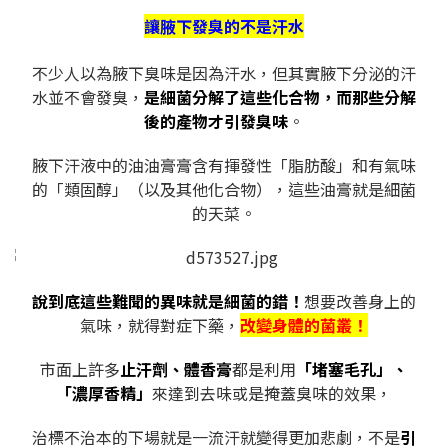
讓腋下發臭的不是汗水
不少人以為腋下臭味是因為汗水，但其實腋下分泌的汗
水並不會發臭，
是細菌分解了這些化合物，而那些分解
後的產物才引發臭味
。
腋下汗液中的油油膏膏含有揮發性「脂肪酸」和有氣味
的「類固醇」（以及其他化合物），這些油膏就是細菌
的天菜。
說到底這些難聞的異味就是細菌的錯！
想要改善身上的
氣味，就得對症下藥，
改變身體的菌叢！
市面上許多
止汗劑、體香膏
都是利用
「堵塞毛孔」、
「濃厚香精」
來達到去味或是掩蓋臭味的效果，
治標不治本的下場就是一流汗就變得更加悲劇，不是
引